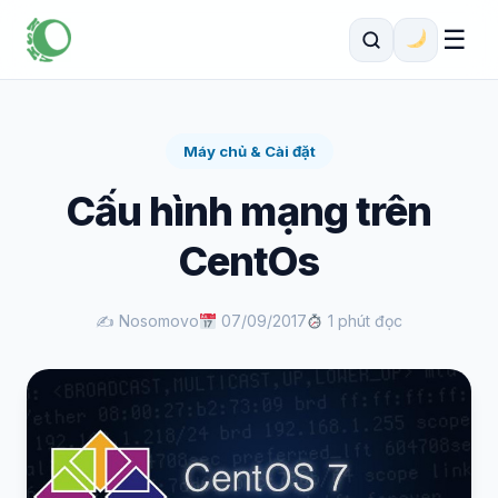
☰
Máy chủ & Cài đặt
Cấu hình mạng trên
CentOs
✍️ Nosomovo
07/09/2017
1 phút đọc