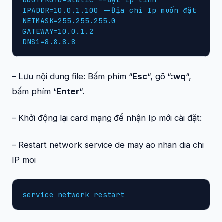
IPADDR=10.0.1.100 --Địa chỉ Ip muốn đặt

NETMASK=255.255.255.0

GATEWAY=10.0.1.2

DNS1=8.8.8.8
– Lưu nội dung file: Bấm phím “
Esc
“, gõ “
:wq
“,
bấm phím “
Enter
“.
– Khởi động lại card mạng để nhận Ip mới cài đặt:
– Restart network service de may ao nhan dia chi
IP moi
service network restart