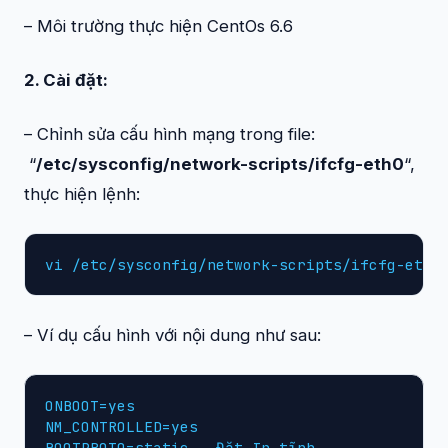
– Môi trường thực hiện CentOs 6.6
2. Cài đặt:
– Chỉnh sửa cấu hình mạng trong file:
“
/etc/sysconfig/network-scripts/ifcfg-eth0
“,
thực hiện lệnh:
vi /etc/sysconfig/network-scripts/ifcfg-eth0
– Ví dụ cấu hình với nội dung như sau:
ONBOOT=yes

NM_CONTROLLED=yes

BOOTPROTO=static --Đặt Ip tĩnh
