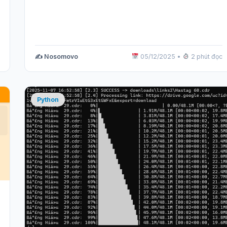
✍️ Nosomovo
05/12/2025
•
2 phút đọc
Python