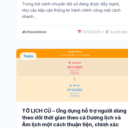
Trong bối cảnh chuyển đổi số đang được đẩy mạnh,
nhu cầu tiếp cận thông tin hành chính công một cách
nhanh…
✍️ Nosomovo
13/12/2025
•
3 phút đọc
Tools
TỜ LỊCH CŨ – Ứng dụng hỗ trợ người dùng
theo dõi thời gian theo cả Dương lịch và
Âm lịch một cách thuận tiện, chính xác