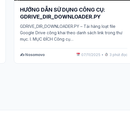
HƯỚNG DẪN SỬ DỤNG CÔNG CỤ:
GDRIVE_DIR_DOWNLOADER.PY
GDRIVE_DIR_DOWNLOADER.PY – Tải hàng loạt file
Google Drive công khai theo danh sách link trong thư
mục. I. MỤC ĐÍCH Công cụ…
✍️ Nosomovo
07/11/2025
•
3 phút đọc