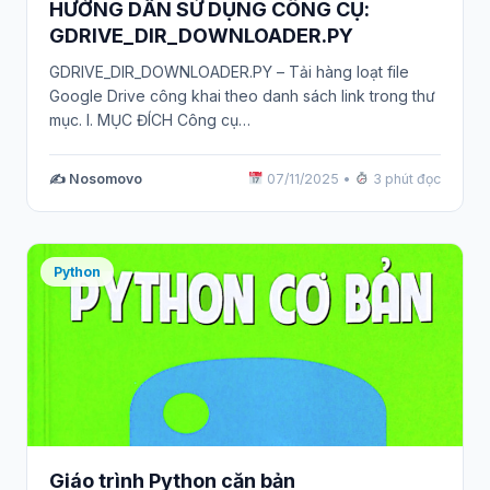
HƯỚNG DẪN SỬ DỤNG CÔNG CỤ:
GDRIVE_DIR_DOWNLOADER.PY
GDRIVE_DIR_DOWNLOADER.PY – Tải hàng loạt file
Google Drive công khai theo danh sách link trong thư
mục. I. MỤC ĐÍCH Công cụ…
✍️ Nosomovo
07/11/2025
•
3 phút đọc
Python
Giáo trình Python căn bản