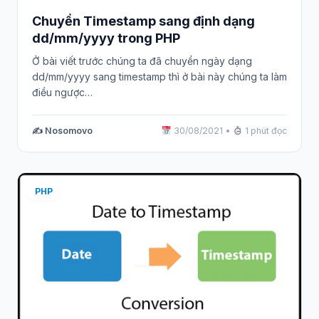
Chuyển Timestamp sang định dạng
dd/mm/yyyy trong PHP
Ở bài viết trước chúng ta đã chuyển ngày dạng
dd/mm/yyyy sang timestamp thì ở bài này chúng ta làm
điều ngược…
✍️ Nosomovo
30/08/2021
•
1 phút đọc
PHP