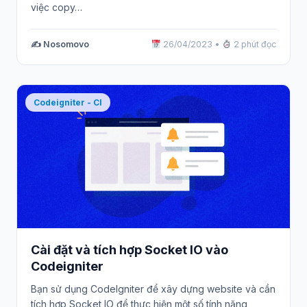
việc copy…
✍️ Nosomovo
26/04/2023
•
2 phút đọc
Codeigniter - CI
Cài đặt và tích hợp Socket IO vào
Codeigniter
Bạn sử dụng CodeIgniter để xây dựng website và cần
tích hợp Socket IO để thực hiện một số tính năng