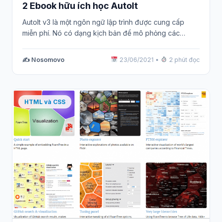
2 Ebook hữu ích học AutoIt
AutoIt v3 là một ngôn ngữ lập trình được cung cấp
miễn phí. Nó có dạng kịch bản để mô phỏng các…
✍️ Nosomovo
23/06/2021
•
2 phút đọc
HTML và CSS