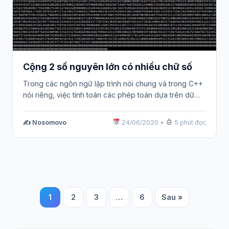
Cộng 2 số nguyên lớn có nhiều chữ số
Trong các ngôn ngữ lập trình nói chung và trong C++
nói riêng, việc tính toán các phép toán dựa trên dữ…
✍️ Nosomovo
24/06/2020
•
5 phút đọc
1
2
3
…
6
Sau »
Phân
trang