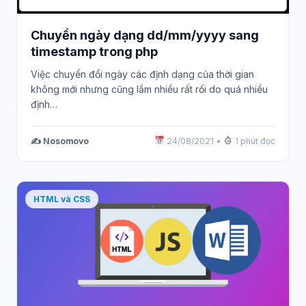
Chuyển ngày dạng dd/mm/yyyy sang
timestamp trong php
Việc chuyển đổi ngày các định dạng của thời gian
không mới nhưng cũng lắm nhiều rất rối do quá nhiều
định…
✍️ Nosomovo
24/08/2021
•
1 phút đọc
HTML và CSS