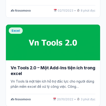
✍️ Nosomovo
02/11/2023
•
8 phút đọc
Excel
Vn Tools 2.0 – Một Add-Ins tiện ích trong
excel
Vn Tools là một tiện ích hỗ trợ đắc lực cho người dùng
phần mềm excel để xử lý công việc. Công…
✍️ Nosomovo
20/10/2022
•
3 phút đọc