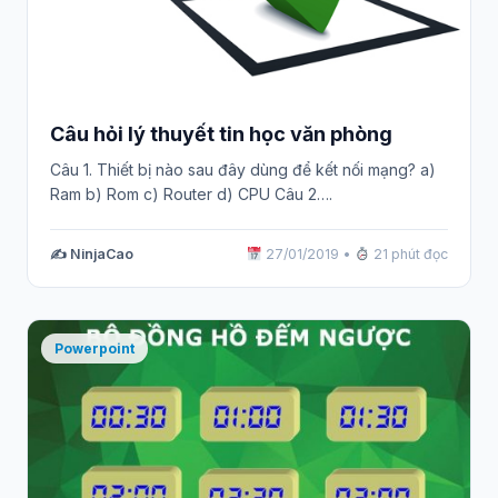
Câu hỏi lý thuyết tin học văn phòng
Câu 1. Thiết bị nào sau đây dùng để kết nối mạng? a)
Ram b) Rom c) Router d) CPU Câu 2….
✍️ NinjaCao
27/01/2019
•
21 phút đọc
Powerpoint