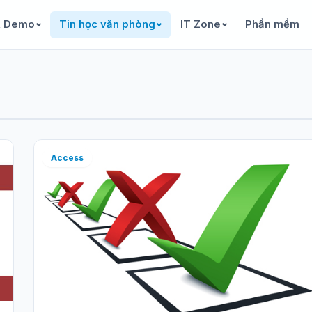
& Demo
Tin học văn phòng
IT Zone
Phần mềm
Access