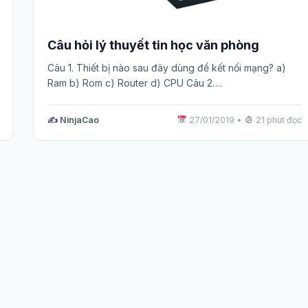
Câu hỏi lý thuyết tin học văn phòng
Câu 1. Thiết bị nào sau đây dùng để kết nối mạng? a)
Ram b) Rom c) Router d) CPU Câu 2….
✍️ NinjaCao
27/01/2019
•
21 phút đọc