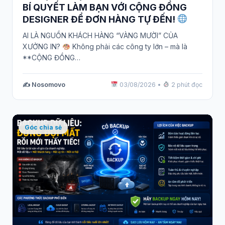
BÍ QUYẾT LÀM BẠN VỚI CỘNG ĐỒNG
DESIGNER ĐỂ ĐƠN HÀNG TỰ ĐẾN!
AI LÀ NGUỒN KHÁCH HÀNG “VÀNG MƯỜI” CỦA
XƯỞNG IN?
Không phải các công ty lớn – mà là
**CỘNG ĐỒNG…
✍️ Nosomovo
03/08/2026
•
2 phút đọc
Góc chia sẻ