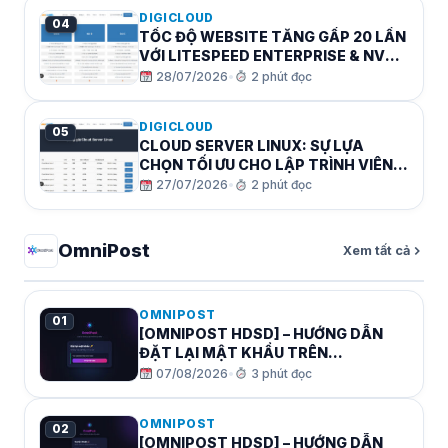
DIGICLOUD
04
TỐC ĐỘ WEBSITE TĂNG GẤP 20 LẦN
VỚI LITESPEED ENTERPRISE & NVME
SSD
28/07/2026
•
2 phút đọc
DIGICLOUD
05
CLOUD SERVER LINUX: SỰ LỰA
CHỌN TỐI ƯU CHO LẬP TRÌNH VIÊN &
DOANH NGHIỆP CÔNG NGHỆ
27/07/2026
•
2 phút đọc
OmniPost
Xem tất cả
OMNIPOST
01
[OMNIPOST HDSD] – HƯỚNG DẪN
ĐẶT LẠI MẬT KHẨU TRÊN
OMNIPOST KHI BỊ QUÊN
07/08/2026
•
3 phút đọc
OMNIPOST
02
[OMNIPOST HDSD] – HƯỚNG DẪN