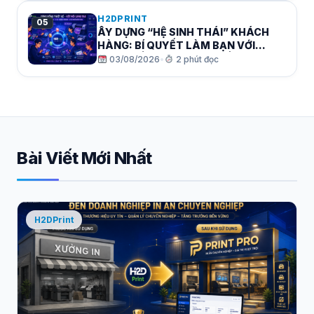
H2DPRINT
05
ÂY DỰNG “HỆ SINH THÁI” KHÁCH
HÀNG: BÍ QUYẾT LÀM BẠN VỚI
CỘNG ĐỒNG DESIGNER ĐỂ ĐƠN
03/08/2026
•
2 phút đọc
HÀNG TỰ ĐẾN!
Bài Viết Mới Nhất
H2DPrint