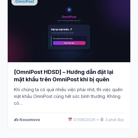
OmniPost
[OmniPost HDSD] – Hướng dẫn đặt lại
mật khẩu trên OmniPost khi bị quên
Khi chúng ta có quá nhiều việc phải nhớ, thì việc quên
mật khẩu OmniPost cũng hết sức bình thường. Không
có…
✍️ Nosomovo
07/08/2026
•
3 phút đọc