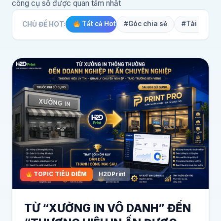
công cụ số được quan tâm nhất
Tất cả Hot
#Góc chia sẻ
#Tài nguyê
CHỦ ĐỀ HOT:
TOPIC TIÊU ĐIỂM
H2DPrint
TỪ “XƯỞNG IN VÔ DANH” ĐẾN