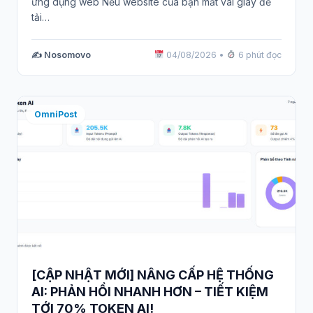
ứng dụng web Nếu website của bạn mất vài giây để
tải…
✍️ Nosomovo
04/08/2026
•
6 phút đọc
OmniPost
[CẬP NHẬT MỚI] NÂNG CẤP HỆ THỐNG
AI: PHẢN HỒI NHANH HƠN – TIẾT KIỆM
TỚI 70% TOKEN AI!