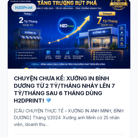
H2DPrint
CHUYỆN CHƯA KỂ: XƯỞNG IN BÌNH
DƯƠNG TỪ 2 TỶ/THÁNG NHẢY LÊN 7
TỶ/THÁNG SAU 6 THÁNG DÙNG
H2DPRINT!
[CÂU CHUYỆN THỰC TẾ – XƯỞNG IN ANH MINH, BÌNH
DƯƠNG] Tháng 1/2024: Xưởng anh Minh có 25 nhân
viên, doanh thu…