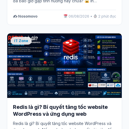
đã bao giờ gặp tình huống này chưa?
In…
✍️ Nosomovo
06/08/2026
•
2 phút đọc
IT Zone
Redis là gì? Bí quyết tăng tốc website
WordPress và ứng dụng web
Redis là gì? Bí quyết tăng tốc website WordPress và