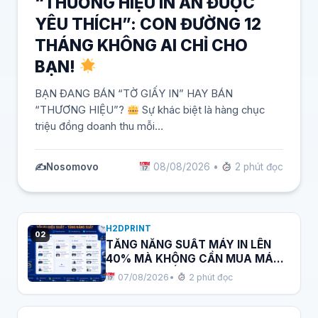
“THƯƠNG HIỆU IN ẤN ĐƯỢC
YÊU THÍCH”: CON ĐƯỜNG 12
THÁNG KHÔNG AI CHỈ CHO
BẠN!
BẠN ĐANG BÁN “TỜ GIẤY IN” HAY BÁN
“THƯƠNG HIỆU”?
Sự khác biệt là hàng chục
triệu đồng doanh thu mỗi…
✍️
Nosomovo
08/08/2026
•
2 phút đọc
H2DPRINT
02
TĂNG NĂNG SUẤT MÁY IN LÊN
40% MÀ KHÔNG CẦN MUA MÁY
MỚI: BÍ QUYẾT QUẢN LÝ XƯỞNG
07/08/2026
•
2 phút đọc
SẢN XUẤT VỚI H2DPRINT!