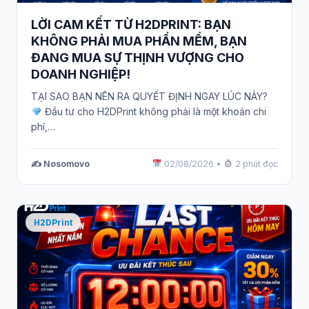
LỜI CAM KẾT TỪ H2DPRINT: BẠN
KHÔNG PHẢI MUA PHẦN MỀM, BẠN
ĐANG MUA SỰ THỊNH VƯỢNG CHO
DOANH NGHIỆP!
TẠI SAO BẠN NÊN RA QUYẾT ĐỊNH NGAY LÚC NÀY?
Đầu tư cho H2DPrint không phải là một khoản chi
phí,…
✍️ Nosomovo
02/08/2026
•
2 phút đọc
H2DPrint