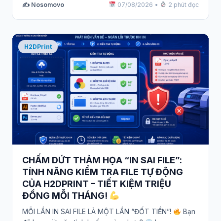
✍️ Nosomovo
07/08/2026
•
2 phút đọc
H2DPrint
CHẤM DỨT THẢM HỌA “IN SAI FILE”:
TÍNH NĂNG KIỂM TRA FILE TỰ ĐỘNG
CỦA H2DPRINT – TIẾT KIỆM TRIỆU
ĐỒNG MỖI THÁNG!
MỖI LẦN IN SAI FILE LÀ MỘT LẦN “ĐỐT TIỀN”!
Bạn