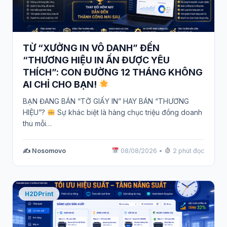
TỪ “XƯỞNG IN VÔ DANH” ĐẾN
“THƯƠNG HIỆU IN ẤN ĐƯỢC YÊU
THÍCH”: CON ĐƯỜNG 12 THÁNG KHÔNG
AI CHỈ CHO BẠN!
BẠN ĐANG BÁN “TỜ GIẤY IN” HAY BÁN “THƯƠNG
HIỆU”?
Sự khác biệt là hàng chục triệu đồng doanh
thu mỗi…
✍️ Nosomovo
08/08/2026
•
2 phút đọc
H2DPrint