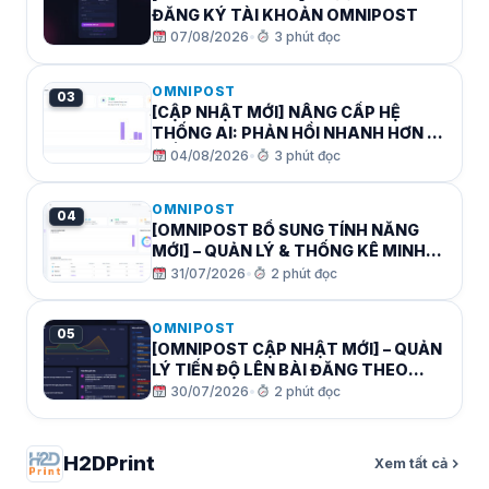
ĐĂNG KÝ TÀI KHOẢN OMNIPOST
07/08/2026
•
3 phút đọc
OMNIPOST
03
[CẬP NHẬT MỚI] NÂNG CẤP HỆ
THỐNG AI: PHẢN HỒI NHANH HƠN –
TIẾT KIỆM TỚI 70% TOKEN AI!
04/08/2026
•
3 phút đọc
OMNIPOST
04
[OMNIPOST BỔ SUNG TÍNH NĂNG
MỚI] – QUẢN LÝ & THỐNG KÊ MINH
BẠCH LƯỢNG TOKEN AI TRÊN
31/07/2026
•
2 phút đọc
OMNIPOST!
OMNIPOST
05
[OMNIPOST CẬP NHẬT MỚI] – QUẢN
LÝ TIẾN ĐỘ LÊN BÀI ĐĂNG THEO
TỪNG KÊNH
30/07/2026
•
2 phút đọc
H2DPrint
Xem tất cả