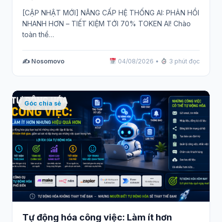
[CẬP NHẬT MỚI] NÂNG CẤP HỆ THỐNG AI: PHẢN HỒI
NHANH HƠN – TIẾT KIỆM TỚI 70% TOKEN AI! Chào
toàn thể…
✍️ Nosomovo
04/08/2026
•
3 phút đọc
Góc chia sẻ
Tự động hóa công việc: Làm ít hơn