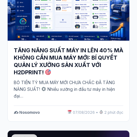
TĂNG NĂNG SUẤT MÁY IN LÊN 40% MÀ
KHÔNG CẦN MUA MÁY MỚI: BÍ QUYẾT
QUẢN LÝ XƯỞNG SẢN XUẤT VỚI
H2DPRINT!
BỎ TIỀN TỶ MUA MÁY MỚI CHƯA CHẮC ĐÃ TĂNG
NĂNG SUẤT!
Nhiều xưởng in đầu tư máy in hiện
đại…
✍️ Nosomovo
07/08/2026
•
2 phút đọc