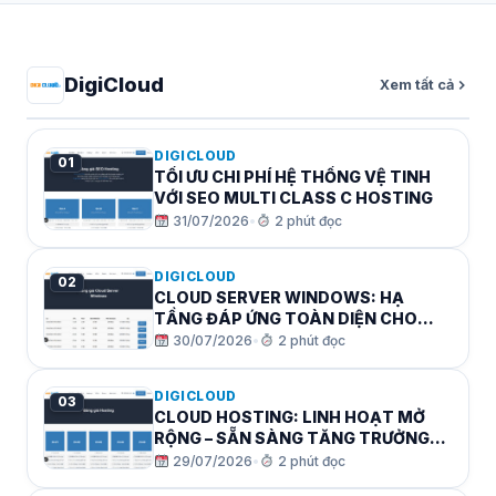
DigiCloud
Xem tất cả
DIGICLOUD
01
TỐI ƯU CHI PHÍ HỆ THỐNG VỆ TINH
VỚI SEO MULTI CLASS C HOSTING
31/07/2026
•
2 phút đọc
DIGICLOUD
02
CLOUD SERVER WINDOWS: HẠ
TẦNG ĐÁP ỨNG TOÀN DIỆN CHO
CÁC ỨNG DỤNG DOANH NGHIỆP
30/07/2026
•
2 phút đọc
MICROSOFT
DIGICLOUD
03
CLOUD HOSTING: LINH HOẠT MỞ
RỘNG – SẴN SÀNG TĂNG TRƯỞNG
CÙNG DOANH NGHIỆP!
29/07/2026
•
2 phút đọc