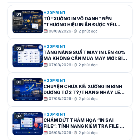
H2DPRINT
01
TỪ “XƯỞNG IN VÔ DANH” ĐẾN
“THƯƠNG HIỆU IN ẤN ĐƯỢC YÊU
THÍCH”: CON ĐƯỜNG 12 THÁNG
08/08/2026
•
2 phút đọc
KHÔNG AI CHỈ CHO BẠN!
H2DPRINT
02
TĂNG NĂNG SUẤT MÁY IN LÊN 40%
MÀ KHÔNG CẦN MUA MÁY MỚI: BÍ
QUYẾT QUẢN LÝ XƯỞNG SẢN XUẤT
07/08/2026
•
2 phút đọc
VỚI H2DPRINT!
H2DPRINT
03
CHUYỆN CHƯA KỂ: XƯỞNG IN BÌNH
DƯƠNG TỪ 2 TỶ/THÁNG NHẢY LÊN 7
TỶ/THÁNG SAU 6 THÁNG DÙNG
07/08/2026
•
2 phút đọc
H2DPRINT!
H2DPRINT
04
CHẤM DỨT THẢM HỌA “IN SAI
FILE”: TÍNH NĂNG KIỂM TRA FILE TỰ
ĐỘNG CỦA H2DPRINT – TIẾT KIỆM
06/08/2026
•
2 phút đọc
TRIỆU ĐỒNG MỖI THÁNG!