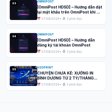
OMNIPOST
03
[OmniPost HDSD] – Hướng dẫn đặt
lại mật khẩu trên OmniPost khi bị
quên
07/08/2026
•
3 phút đọc
OMNIPOST
04
[OmniPost HDSD] – Hướng dẫn
đăng ký tài khoản OmniPost
07/08/2026
•
3 phút đọc
H2DPRINT
05
CHUYỆN CHƯA KỂ: XƯỞNG IN
BÌNH DƯƠNG TỪ 2 TỶ/THÁNG
NHẢY LÊN 7 TỶ/THÁNG SAU 6
07/08/2026
•
2 phút đọc
THÁNG DÙNG H2DPRINT!