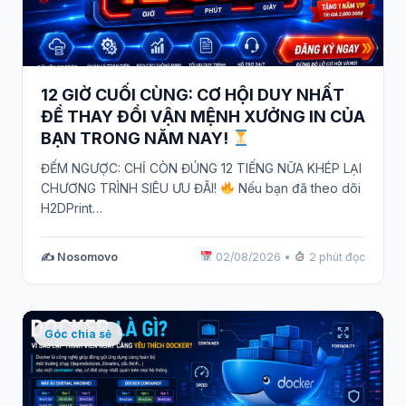
12 GIỜ CUỐI CÙNG: CƠ HỘI DUY NHẤT
ĐỂ THAY ĐỔI VẬN MỆNH XƯỞNG IN CỦA
BẠN TRONG NĂM NAY!
ĐẾM NGƯỢC: CHỈ CÒN ĐÚNG 12 TIẾNG NỮA KHÉP LẠI
CHƯƠNG TRÌNH SIÊU ƯU ĐÃI!
Nếu bạn đã theo dõi
H2DPrint…
✍️ Nosomovo
02/08/2026
•
2 phút đọc
Góc chia sẻ