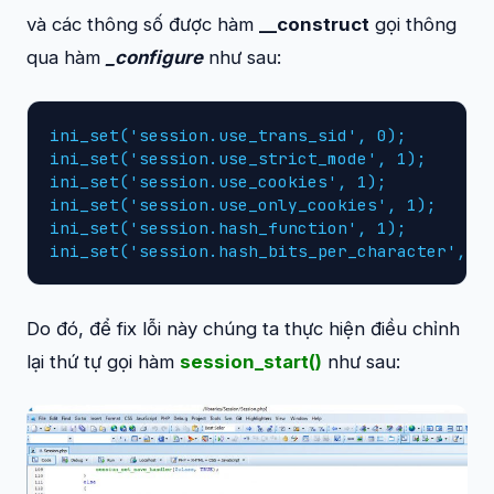
và các thông số được hàm
__construct
gọi thông
qua hàm
_configure
như sau:
ini_set('session.use_trans_sid', 0);

ini_set('session.use_strict_mode', 1);

ini_set('session.use_cookies', 1);

ini_set('session.use_only_cookies', 1);

ini_set('session.hash_function', 1);

ini_set('session.hash_bits_per_character', 4
Do đó, để fix lỗi này chúng ta thực hiện điều chỉnh
lại thứ tự gọi hàm
session_start()
như sau: