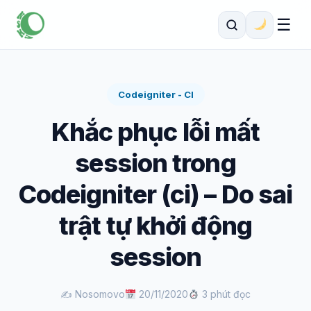
☰
Codeigniter - CI
Khắc phục lỗi mất
session trong
Codeigniter (ci) – Do sai
trật tự khởi động
session
✍️ Nosomovo
20/11/2020
3 phút đọc