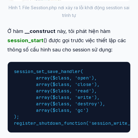
Hình 1. File Sesstion.php nơi xảy ra lỗi khởi động sesstion sai
trình tự
Ở hàm
__construct
này, tôi phát hiện hàm
session_start
() được gọi trước việc thiết lập các
thông số cấu hình sau cho session sử dụng:
session_set_save_handler(

	array($class, 'open'),

	array($class, 'close'),

	array($class, 'read'),

	array($class, 'write'),

	array($class, 'destroy'),

	array($class, 'gc')

);

register_shutdown_function('session_write_cl