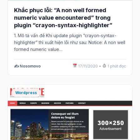
Khắc phục lỗi: “A non well formed
numeric value encountered” trong
plugin “crayon-syntax-highlighter”
1. Mô tả vấn đề Khi update plugin “crayon-syntax-
highlighter” thì xuất hiện lỗi như sau: Notice: A non well
formed numeric value…
✍️ Nosomovo
17/11/2020
•
1 phút đọc
Wordpress