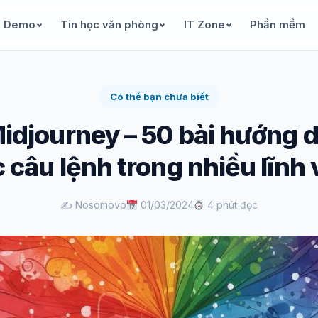
& Demo
Tin học văn phòng
IT Zone
Phần mềm
Có thể bạn chưa biết
idjourney – 50 bài hướng dẫ
 câu lệnh trong nhiều lĩnh
✍️ Nosomovo
01/03/2024
4 phút đọc