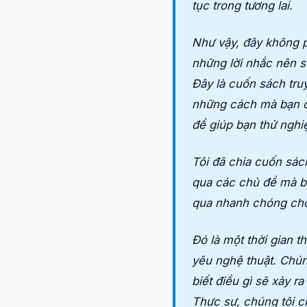
tục trong tương lai.
Như vậy, đây không p
những lời nhắc nên s
Đây là cuốn sách tr
những cách mà bạn có
để giúp bạn thử ngh
Tôi đã chia cuốn sác
qua các chủ đề mà bạ
qua nhanh chóng cho 
Đó là một thời gian 
yêu nghệ thuật. Chún
biết điều gì sẽ xảy ra
Thực sự, chúng tôi c