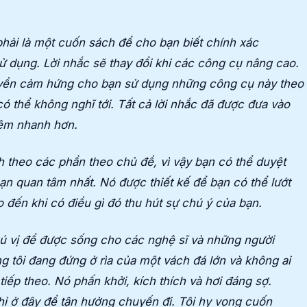
hải là một cuốn sách để cho bạn biết chính xác
ử dụng. Lời nhắc sẽ thay đổi khi các công cụ nâng cao.
uyền cảm hứng cho bạn sử dụng những công cụ này theo
 thể không nghĩ tới. Tất cả lời nhắc đã được đưa vào
iệm nhanh hơn.
h theo các phần theo chủ đề, vì vậy bạn có thể duyệt
n quan tâm nhất. Nó được thiết kế để bạn có thể lướt
đến khi có điều gì đó thu hút sự chú ý của bạn.
thú vị để được sống cho các nghệ sĩ và những người
g tôi đang đứng ở rìa của một vách đá lớn và không ai
 tiếp theo. Nó phấn khởi, kích thích và hơi đáng sợ.
hỉ ở đây để tận hưởng chuyến đi. Tôi hy vọng cuốn