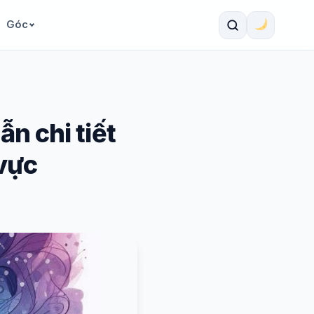
Góc
n chi tiết
 vực