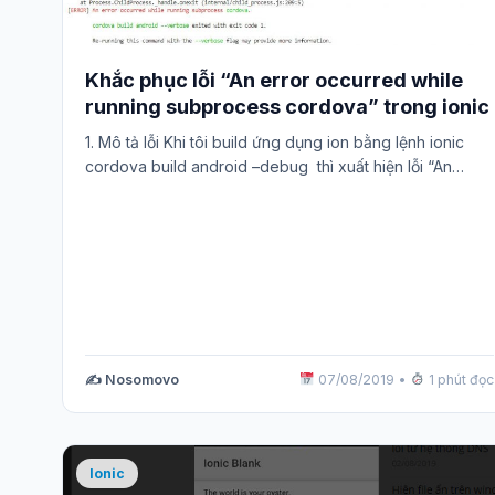
Khắc phục lỗi “An error occurred while
running subprocess cordova” trong ionic
1. Mô tả lỗi Khi tôi build ứng dụng ion bằng lệnh ionic
cordova build android –debug thì xuất hiện lỗi “An…
✍️ Nosomovo
07/08/2019
•
1 phút đọc
Ionic