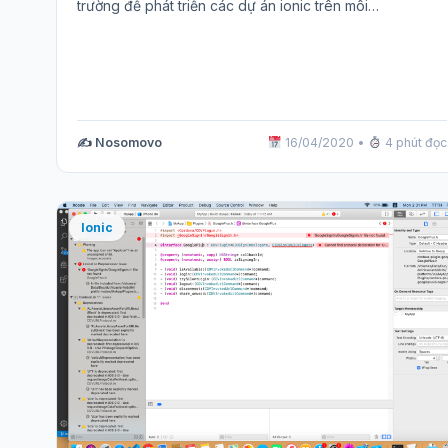
trường để phát triển các dự án ionic trên môi…
✍️ Nosomovo
16/04/2020
•
4 phút đọc
Ionic