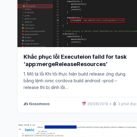
Khắc phục lỗi Executeion faild for task
‘app:mergeReleaseResources’
1. Mô tả lỗi Khi tôi thực hiện build release ứng dụng
bằng lệnh ionic cordova build android –prod –
release thì bị dính lỗi…
✍️ Nosomovo
28/08/2019
•
3 phút đọc
Ionic