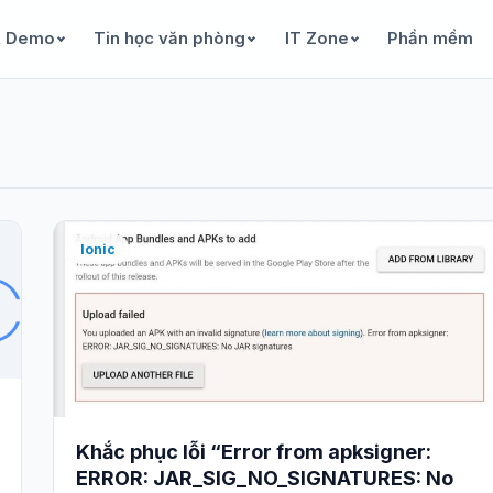
& Demo
Tin học văn phòng
IT Zone
Phần mềm
Ionic
Khắc phục lỗi “Error from apksigner:
ERROR: JAR_SIG_NO_SIGNATURES: No