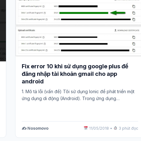
Fix error 10 khi sử dụng google plus để
đăng nhập tài khoản gmail cho app
android
1. Mô tả lỗi (vấn đề) Tôi sử dụng Ionic để phát triển một
ứng dụng di động (Android). Trong ứng dụng…
✍️ Nosomovo
11/05/2018
•
3 phút đọc