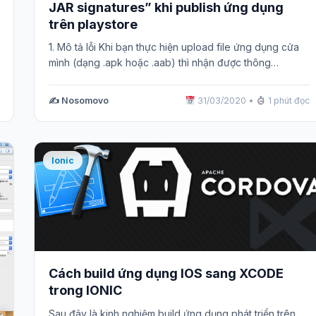
JAR signatures” khi publish ứng dụng
trên playstore
1. Mô tả lỗi Khi bạn thực hiện upload file ứng dụng cửa
mình (dạng .apk hoặc .aab) thì nhận được thông…
✍️ Nosomovo
31/03/2020
•
1 phút đọc
Ionic
Cách build ứng dụng IOS sang XCODE
trong IONIC
Sau đây là kinh nghiệm build ứng dụng phát triển trên