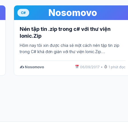
Nosomovo
C#
Nén tập tin .zip trong c# với thư viện
Ionic.Zip
Hôm nay tôi xin được chia sẽ một cách nén tập tin zip
trong C# khá đơn giản với thư viện Ionic.Zip….
✍️ Nosomovo
06/09/2017
•
1 phút đọc