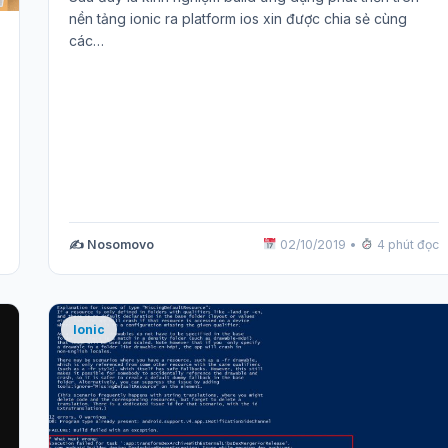
nền tảng ionic ra platform ios xin được chia sẻ cùng
các…
✍️ Nosomovo
02/10/2019
•
4 phút đọc
Ionic