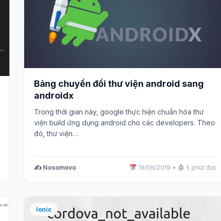
Bảng chuyển đổi thư viện android sang
androidx
Trong thời gian này, google thực hiện chuẩn hóa thư
viện build ứng dụng android cho các developers. Theo
đó, thư viện…
✍️ Nosomovo
19/08/2019
•
5 phút đọc
Ionic