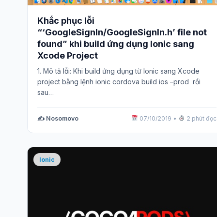
Khắc phục lỗi
“‘GoogleSignIn/GoogleSignIn.h’ file not
found” khi build ứng dụng Ionic sang
Xcode Project
1. Mô tả lỗi: Khi build ứng dụng từ Ionic sang Xcode
project bằng lệnh ionic cordova build ios –prod rồi
sau…
✍️ Nosomovo
07/10/2019
•
2 phút đọc
Ionic