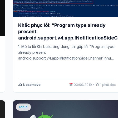
Khắc phục lỗi: “Program type already
present:
android.support.v4.app.INotificationSide
1. Mô tả lỗi Khi build ứng dụng, thì gặp lỗi “Program type
already present:
android.support.v4.app.INotificationSideChannel” như
hình 1. 2. Cách khắc…
✍️ Nosomovo
03/09/2019
•
1 phút đọc
Ionic