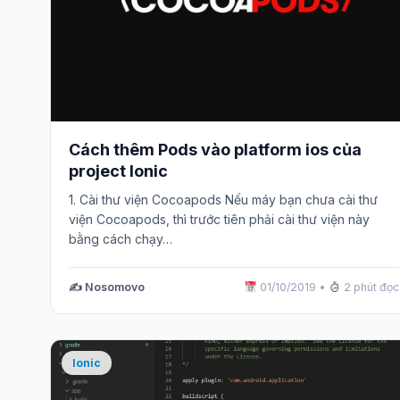
Cách thêm Pods vào platform ios của
project Ionic
1. Cài thư viện Cocoapods Nếu máy bạn chưa cài thư
viện Cocoapods, thì trước tiên phải cài thư viện này
bằng cách chạy…
✍️ Nosomovo
01/10/2019
•
2 phút đọc
Ionic