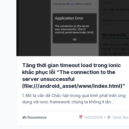
Tăng thời gian timeout load trong ionic
khắc phục lỗi “The connection to the
server unsuccessful
(file:///android_asset/www/index.html)”
1. Mô tả vấn đề Chắc hẳn trong quá trình phát triển ứng
dụng với ionic framework chúng ta không ít lần…
✍️ Nosomovo
13/05/2018
•
1 phút đọc