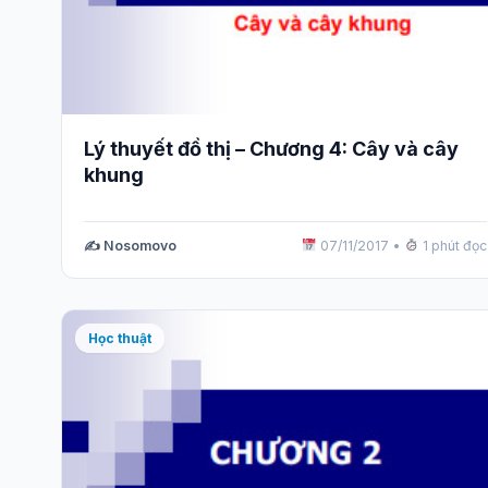
Lý thuyết đồ thị – Chương 4: Cây và cây
khung
✍️ Nosomovo
07/11/2017
•
1 phút đọc
Học thuật