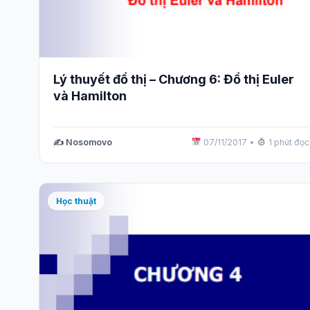
Lý thuyết đồ thị – Chương 6: Đồ thị Euler
và Hamilton
✍️ Nosomovo
07/11/2017
•
1 phút đọc
Học thuật