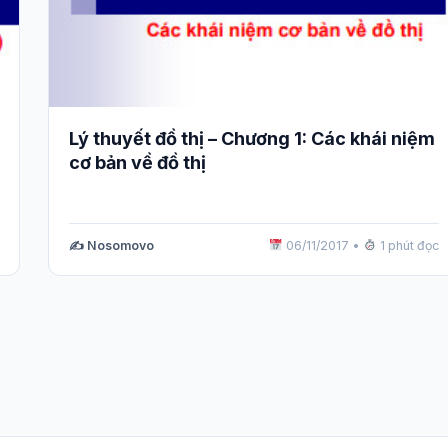
Lý thuyết đồ thị – Chương 1: Các khái niệm
cơ bản về đồ thị
✍️ Nosomovo
06/11/2017
•
1 phút đọc