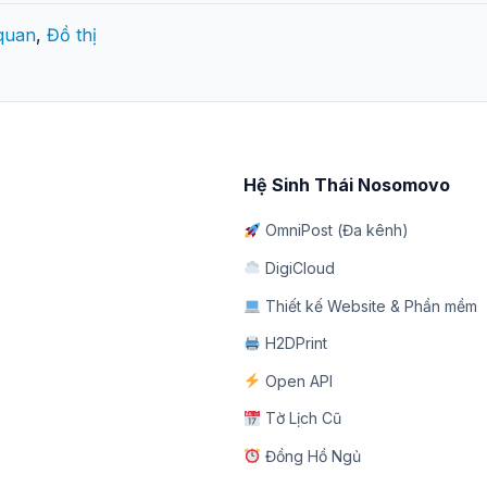
 quan
,
Đồ thị
Hệ Sinh Thái Nosomovo
OmniPost (Đa kênh)
DigiCloud
Thiết kế Website & Phần mềm
H2DPrint
Open API
Tờ Lịch Cũ
Đồng Hồ Ngủ