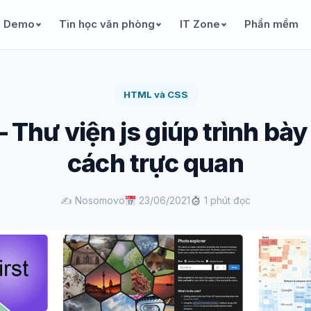
& Demo
Tin học văn phòng
IT Zone
Phần mềm
HTML và CSS
 Thư viện js giúp trình bày
cách trực quan
✍️ Nosomovo
23/06/2021
1 phút đọc