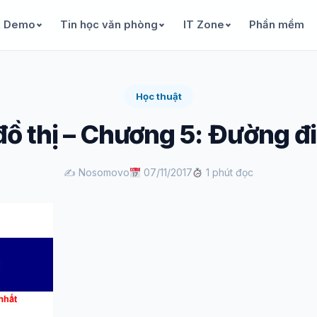
& Demo
Tin học văn phòng
IT Zone
Phần mềm
Học thuật
đồ thị – Chương 5: Đường đ
✍️ Nosomovo
07/11/2017
1 phút đọc