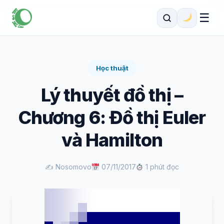
☰
Học thuật
Lý thuyết đồ thị –
Chương 6: Đồ thị Euler
và Hamilton
✍️ Nosomovo
07/11/2017
1 phút đọc