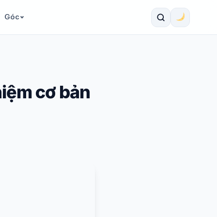
Góc
 niệm cơ bản