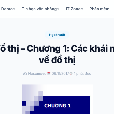
& Demo
Tin học văn phòng
IT Zone
Phần mềm
Học thuật
ồ thị – Chương 1: Các khái
về đồ thị
✍️ Nosomovo
06/11/2017
1 phút đọc