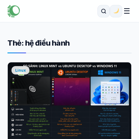
☰
Thẻ:
hệ điều hành
Linux