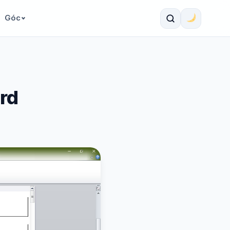
Góc
rd