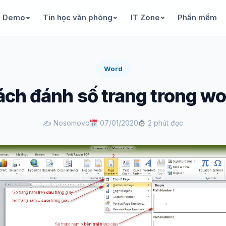
& Demo
Tin học văn phòng
IT Zone
Phần mềm
Word
ách đánh số trang trong wo
✍️ Nosomovo
07/01/2020
2 phút đọc