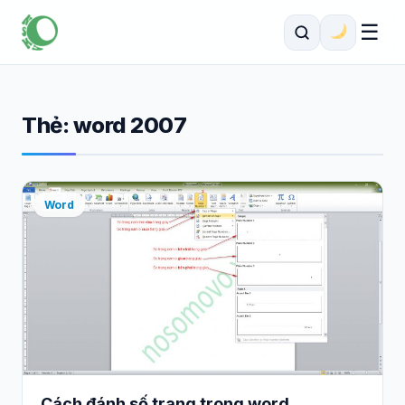
☰
Thẻ:
word 2007
Word
Cách đánh số trang trong word