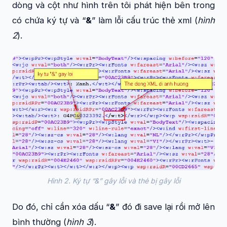
dòng và cột như hình trên tôi phát hiện bên trong
có chứa ký tự và “
&
” làm lỗi cấu trúc thẻ xml (
hình
2
).
Hình 2. Ký tự “&” gây lỗi và thẻ bị gây lỗi
Do đó, chỉ cần xóa dấu “
&
” đó đi save lại rồi mở lên
bình thường (
hình 3
).