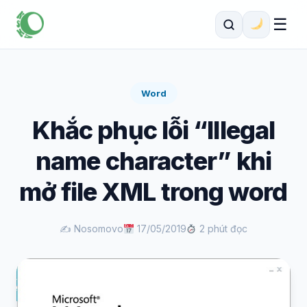
☰
Word
Khắc phục lỗi “Illegal
name character” khi
mở file XML trong word
✍️ Nosomovo
17/05/2019
2 phút đọc