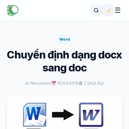
☰
Word
Chuyển định dạng docx
sang doc
✍️ Nosomovo
16/04/2019
2 phút đọc