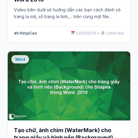
Video bên dưới sẽ hướng dẫn các bạn cách đánh số
trang la mã, số trang la tinh,… trên cùng một file…
✍️ NinjaCao
02/01/2019
•
1 phút đọc
Word
Tạo chữ, ảnh chìm (WaterMark) cho
trang giấy và hình nền (Background)