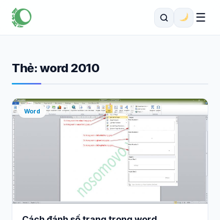
☰
Thẻ:
word 2010
Word
Cách đánh số trang trong word