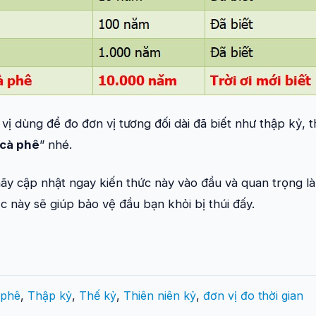
ị dùng để đo đơn vị tương đối dài đã biết như thập kỷ, th
 cà phê
” nhé.
hãy cập nhật ngay kiến thức này vào đầu và quan trọng l
ệc này sẽ giúp bảo vệ đầu bạn khỏi bị thúi đấy.
 phê
,
Thập kỷ
,
Thế kỷ
,
Thiên niên kỷ
,
đơn vị đo thời gian