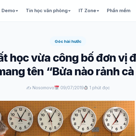
& Demo
Tin học văn phòng
IT Zone
Phần mềm
Góc hài hước
t học vừa công bố đơn vị đ
mang tên “Bửa nào rảnh cà
✍️ Nosomovo
09/07/2019
1 phút đọc