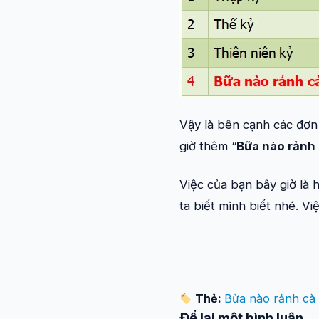
Vậy là bên cạnh các đơn v
giờ thêm “
Bữa nào rảnh
Việc của bạn bây giờ là 
ta biết mình biết nhé. Vi
Thẻ:
Bửa nào rảnh cà
Để lại một bình luận