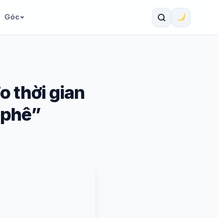
Góc
o thời gian
 phê”