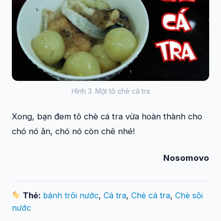
Hình 3. Một tô chè cá tra
Xong, bạn đem tô chè cá tra vừa hoàn thành cho
chó nó ăn, chó nó còn chê nhé!
Nosomovo
Thẻ:
bánh trôi nước
,
Cá tra
,
Chè cá tra
,
Chè sôi
nước