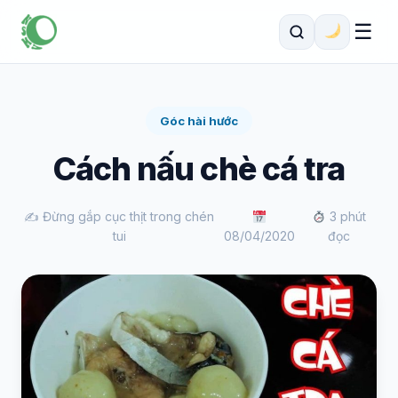
☰
Góc hài hước
Cách nấu chè cá tra
✍️ Đừng gắp cục thịt trong chén
3 phút
tui
08/04/2020
đọc