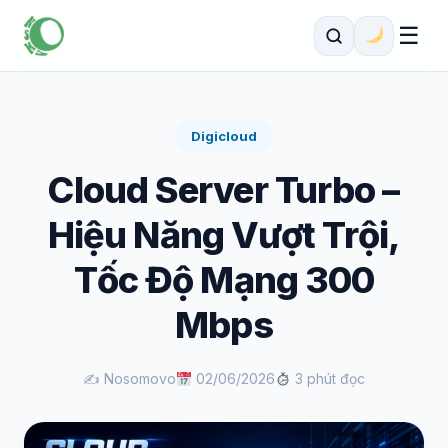
☰
Digicloud
Cloud Server Turbo –
Hiệu Năng Vượt Trội,
Tốc Độ Mạng 300
Mbps
✍️ Nosomovo
02/06/2026
3 phút đọc