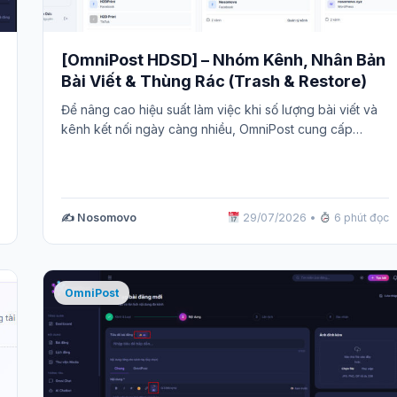
[OmniPost HDSD] – Nhóm Kênh, Nhân Bản
Bài Viết & Thùng Rác (Trash & Restore)
Để nâng cao hiệu suất làm việc khi số lượng bài viết và
kênh kết nối ngày càng nhiều, OmniPost cung cấp…
✍️ Nosomovo
29/07/2026
•
6 phút đọc
OmniPost