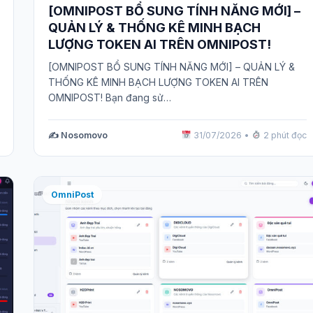
[OMNIPOST BỔ SUNG TÍNH NĂNG MỚI] –
QUẢN LÝ & THỐNG KÊ MINH BẠCH
LƯỢNG TOKEN AI TRÊN OMNIPOST!
[OMNIPOST BỔ SUNG TÍNH NĂNG MỚI] – QUẢN LÝ &
THỐNG KÊ MINH BẠCH LƯỢNG TOKEN AI TRÊN
OMNIPOST! Bạn đang sử…
✍️ Nosomovo
31/07/2026
•
2 phút đọc
OmniPost