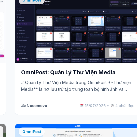
OmniPost
OmniPost: Quản Lý Thư Viện Media
# Quản Lý Thư Viện Media trong OmniPost **Thư viện
Media** là nơi lưu trữ tập trung toàn bộ hình ảnh và…
✍️ Nosomovo
15/07/2026
•
4 phút đọc
OmniPost