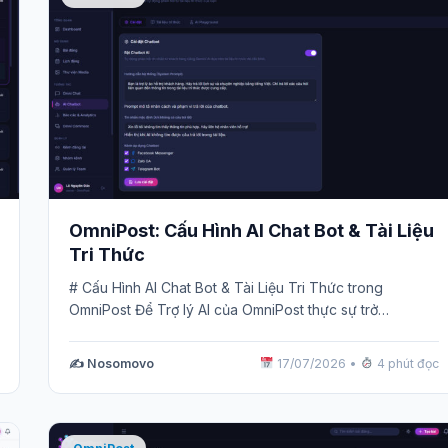
OmniPost: Cấu Hình AI Chat Bot & Tài Liệu
Tri Thức
# Cấu Hình AI Chat Bot & Tài Liệu Tri Thức trong
OmniPost Để Trợ lý AI của OmniPost thực sự trở…
✍️ Nosomovo
17/07/2026
•
4 phút đọc