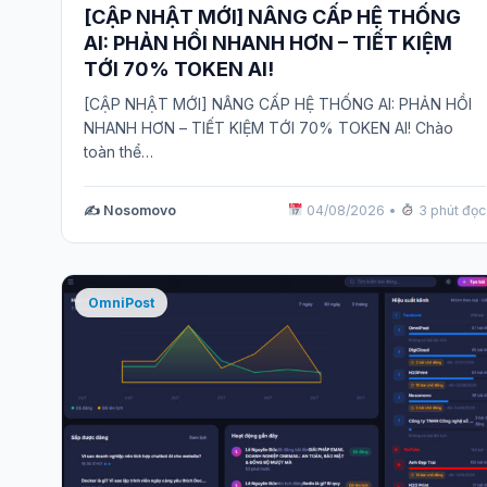
[CẬP NHẬT MỚI] NÂNG CẤP HỆ THỐNG
AI: PHẢN HỒI NHANH HƠN – TIẾT KIỆM
TỚI 70% TOKEN AI!
[CẬP NHẬT MỚI] NÂNG CẤP HỆ THỐNG AI: PHẢN HỒI
NHANH HƠN – TIẾT KIỆM TỚI 70% TOKEN AI! Chào
toàn thể…
✍️ Nosomovo
04/08/2026
•
3 phút đọc
OmniPost