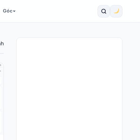
Góc
nh