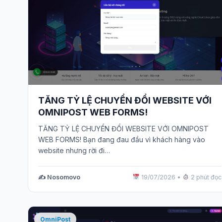
TĂNG TỶ LỆ CHUYỂN ĐỔI WEBSITE VỚI
OMNIPOST WEB FORMS!
TĂNG TỶ LỆ CHUYỂN ĐỔI WEBSITE VỚI OMNIPOST
WEB FORMS! Bạn đang đau đầu vì khách hàng vào
website nhưng rời đi…
✍️ Nosomovo
19/07/2026
•
2 phút đọc
OmniPost