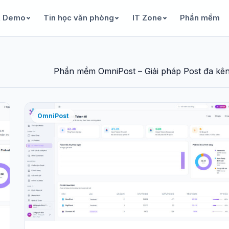
& Demo
Tin học văn phòng
IT Zone
Phần mềm
Phần mềm OmniPost – Giải pháp Post đa kê
OmniPost