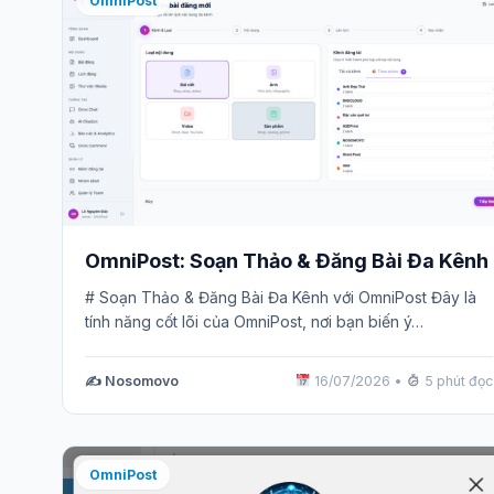
OmniPost
OmniPost: Soạn Thảo & Đăng Bài Đa Kênh
# Soạn Thảo & Đăng Bài Đa Kênh với OmniPost Đây là
tính năng cốt lõi của OmniPost, nơi bạn biến ý…
✍️ Nosomovo
16/07/2026
•
5 phút đọc
OmniPost