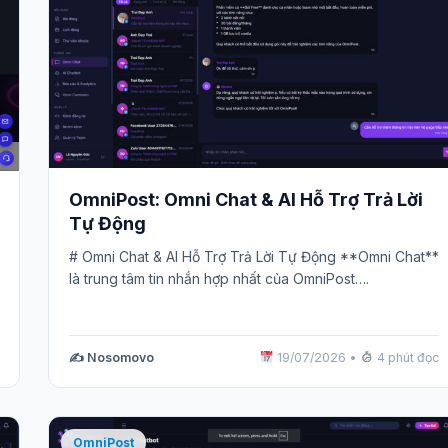
OmniPost: Omni Chat & AI Hỗ Trợ Trả Lời
Tự Động
# Omni Chat & AI Hỗ Trợ Trả Lời Tự Động **Omni Chat**
là trung tâm tin nhắn hợp nhất của OmniPost….
✍️ Nosomovo
19/07/2026
•
4 phút đọc
OmniPost