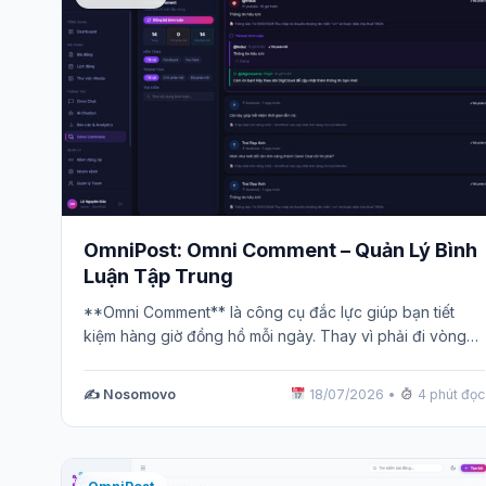
OmniPost: Omni Comment – Quản Lý Bình
Luận Tập Trung
**Omni Comment** là công cụ đắc lực giúp bạn tiết
kiệm hàng giờ đồng hồ mỗi ngày. Thay vì phải đi vòng…
✍️ Nosomovo
18/07/2026
•
4 phút đọc