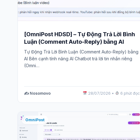
[OmniPost HDSD] – Tự Động Trả Lời Bình
Luận (Comment Auto-Reply) bằng AI
Tự Động Trả Lời Bình Luận (Comment Auto-Reply) bằng
AI Bên cạnh tính năng AI Chatbot trả lời tin nhắn riêng
(Omni…
✍️ Nosomovo
28/07/2026
•
6 phút đọc
OmniPost