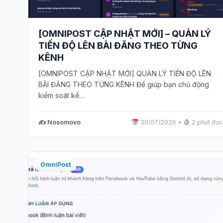
[OMNIPOST CẬP NHẬT MỚI] – QUẢN LÝ
TIẾN ĐỘ LÊN BÀI ĐĂNG THEO TỪNG
KÊNH
[OMNIPOST CẬP NHẬT MỚI] QUẢN LÝ TIẾN ĐỘ LÊN
BÀI ĐĂNG THEO TỪNG KÊNH Để giúp bạn chủ động
kiểm soát kế…
✍️ Nosomovo
30/07/2026
•
2 phút đọc
OmniPost