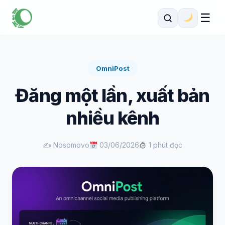
☰
OmniPost
Đăng một lần, xuất bản
nhiều kênh
✍️ Nosomovo
03/06/2026
1 phút đọc