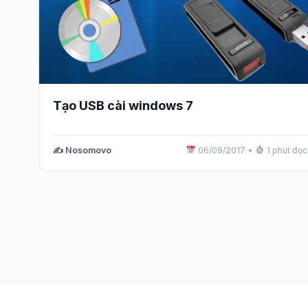
Tạo USB cài windows 7
✍️ Nosomovo
06/09/2017
•
1 phút đọc