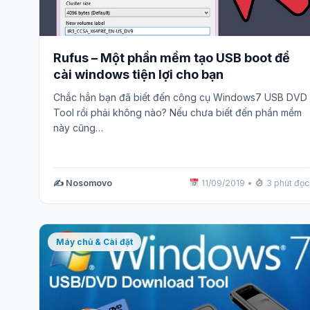
Rufus – Một phần mềm tạo USB boot để
cài windows tiện lợi cho bạn
Chắc hẳn bạn đã biết đến công cụ Windows7 USB DVD
Tool rồi phải không nào? Nếu chưa biết đến phần mềm
này cũng…
✍️ Nosomovo
11/09/2019
•
3 phút đọc
Máy chủ & Cài đặt