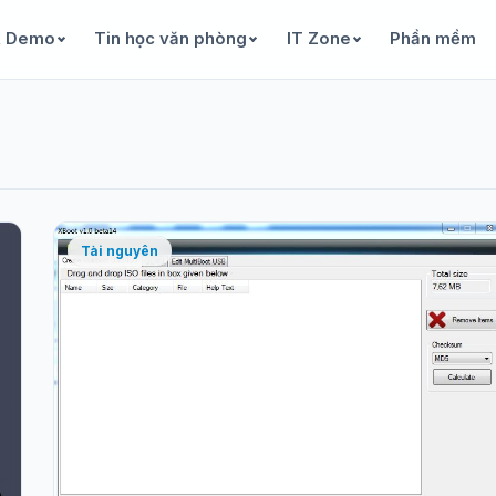
& Demo
Tin học văn phòng
IT Zone
Phần mềm
Tài nguyên