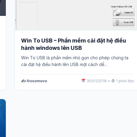
Win To USB – Phần mềm cài đặt hệ điều
hành windows lên USB
Win To USB là phần mềm nhỏ gọn cho phép chúng ta
cài đặt hệ điều hành lên USB một cách dễ…
✍️ Nosomovo
30/01/2018
•
1 phút đọc