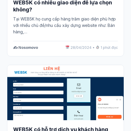
WEB5K có nhiều giao diện để lựa chọn
không?
Tại WEB5K họ cung cấp hàng trăm giao diện phù hợp
với nhiều chủ đề/nhu cầu xây dựng website như: Bán
hàng,…
✍️ Nosomovo
28/04/2024
•
1 phút đọc
WEB5K
WEB5K có hỗ trợ dịch vụ khách hàng