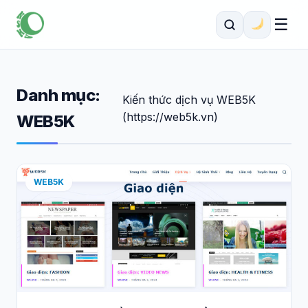
☰
Danh mục:
Kiến thức dịch vụ WEB5K
(https://web5k.vn)
WEB5K
WEB5K