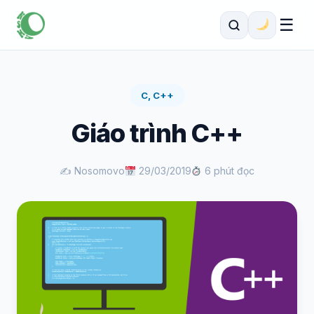
☰
C, C++
Giáo trình C++
✍️ Nosomovo
29/03/2019
6 phút đọc