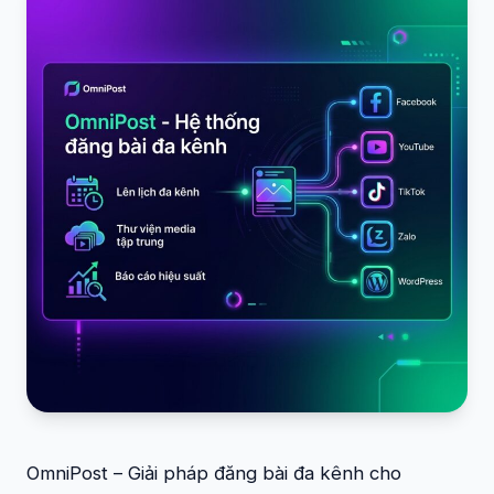
OmniPost – Giải pháp đăng bài đa kênh cho