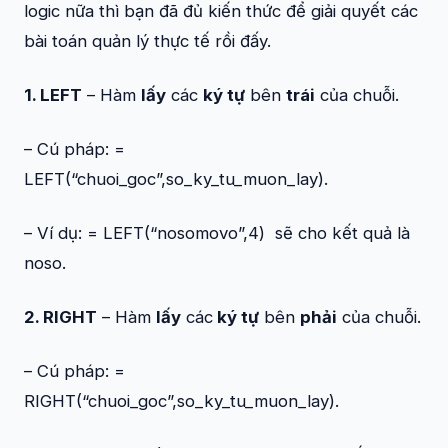
logic nữa thì bạn đã đủ kiến thức để giải quyết các
bài toán quản lý thực tế rồi đấy.
1. LEFT
– Hàm
lấy
các
ký tự
bên
trái
của chuỗi.
– Cú pháp:
=
LEFT(“chuoi_goc”,so_ky_tu_muon_lay)
.
– Ví dụ:
= LEFT(“nosomovo”,4)
sẽ cho kết quả là
noso
.
2. RIGHT
– Hàm
lấy
các
ký tự
bên
phải
của chuỗi.
– Cú pháp:
=
RIGHT(“chuoi_goc”,so_ky_tu_muon_lay)
.