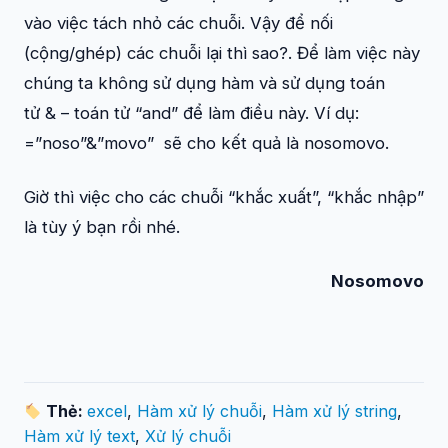
vào việc tách nhỏ các chuỗi. Vậy để nối
(cộng/ghép) các chuỗi lại thì sao?. Để làm việc này
chúng ta không sử dụng hàm và sử dụng toán
tử
&
– toán tử “and” để làm điều này. Ví dụ:
=”noso”&”movo”
sẽ cho kết quả là
nosomovo
.
Giờ thì việc cho các chuỗi “khắc xuất”, “khắc nhập”
là tùy ý bạn rồi nhé.
Nosomovo
Thẻ:
excel
,
Hàm xử lý chuỗi
,
Hàm xử lý string
,
Hàm xử lý text
,
Xử lý chuỗi