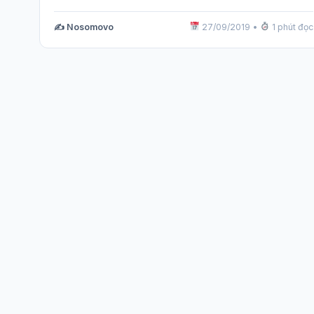
✍️ Nosomovo
27/09/2019
•
1 phút đọc