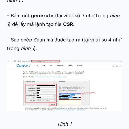
hình 1
).
– Bấm nút
generate
(tại vị trí số 3 như trong
hình
1
) để lấy mã lệnh tạo file
CSR
.
– Sao chép đoạn mã được tạo ra (tại vị trí số 4 như
trong
hình 1
).
Hình 1