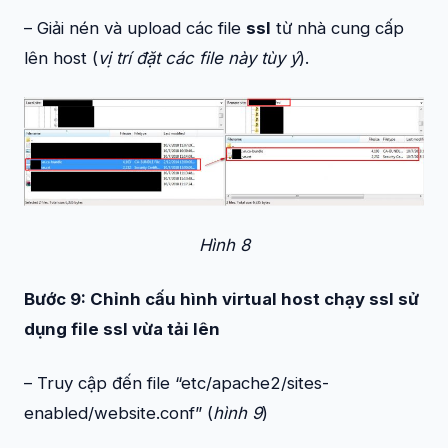
– Giải nén và upload các file
ssl
từ nhà cung cấp
lên host (
vị trí đặt các file này tùy ý
).
Hình 8
Bước 9: Chỉnh cấu hình virtual host chạy ssl sử
dụng file ssl vừa tải lên
– Truy cập đến file “etc/apache2/sites-
enabled/website.conf” (
hình 9
)