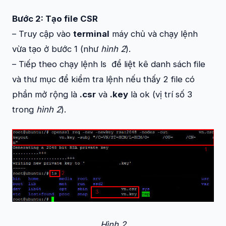
Bước 2: Tạo file CSR
– Truy cập vào
terminal
máy chủ và chạy lệnh
vừa tạo ở bước 1 (như
hình 2
).
– Tiếp theo chạy lệnh
ls
để liệt kê danh sách file
và thư mục để kiểm tra lệnh nếu thấy 2 file có
phần mở rộng là
.csr
và
.key
là ok (vị trí số 3
trong
hình 2
).
Hình 2