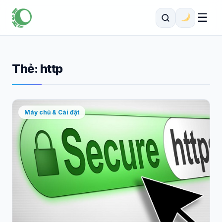
☰
Thẻ:
http
Máy chủ & Cài đặt