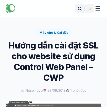
☰
Máy chủ & Cài đặt
Hướng dẫn cài đặt SSL
cho website sử dụng
Control Web Panel –
CWP
✍️ Nosomovo
28/09/2018
1 phút đọc