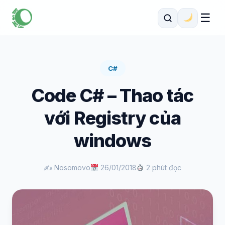
☰
C#
Code C# – Thao tác
với Registry của
windows
✍️ Nosomovo
26/01/2018
2 phút đọc