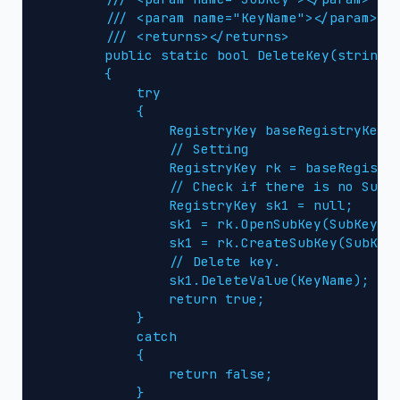
        /// <param name="KeyName"></param>

        /// <returns></returns>

        public static bool DeleteKey(string S
        {

            try

            {

                RegistryKey baseRegistryKey =
                // Setting

                RegistryKey rk = baseRegistry
                // Check if there is no SubKe
                RegistryKey sk1 = null;

                sk1 = rk.OpenSubKey(SubKey);

                sk1 = rk.CreateSubKey(SubKey)
                // Delete key.

                sk1.DeleteValue(KeyName);

                return true;

            }

            catch 

            {

                return false;

            }
