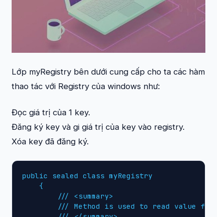
Lớp myRegistry bên dưới cung cấp cho ta các hàm
thao tác với Registry của windows như:
Đọc giá trị của 1 key.
Đăng ký key và gi giá trị của key vào registry.
Xóa key đã đăng ký.
public sealed class myRegistry

    {

        /// <summary>

        /// Method is used to read value from
        /// </summary>
