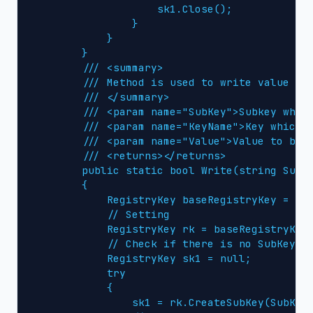
                    sk1.Close();

                }

            }

        }

        /// <summary>

        /// Method is used to write value to 
        /// </summary>

        /// <param name="SubKey">Subkey which
        /// <param name="KeyName">Key which v
        /// <param name="Value">Value to be w
        /// <returns></returns>

        public static bool Write(string SubKe
        {

            RegistryKey baseRegistryKey = Mic
            // Setting

            RegistryKey rk = baseRegistryKey;
            // Check if there is no SubKey, c
            RegistryKey sk1 = null;

            try

            {

                sk1 = rk.CreateSubKey(SubKey)