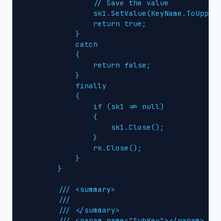
                // Save the value

                sk1.SetValue(KeyName.ToUpper(
                return true;

            }

            catch

            {

                return false;

            }

            finally

            {

                if (sk1 != null)

                {

                    sk1.Close();

                }

                rk.Close();

            }

        }

        /// <summary>

        /// 

        /// </summary>

        /// <param name="SubKey"></param>
