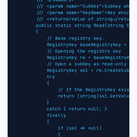
        /// <param name="SubKey">Subkey which
        /// <param name="KeyName">Key which v
        /// <returns>Value of string</returns
        public static string Read(string SubK
        {

            // Base registry key.

            RegistryKey baseRegistryKey = Mic
            // Opening the registry key

            RegistryKey rk = baseRegistryKey;
            // Open a subKey as read-only

            RegistryKey sk1 = rk.CreateSubKey
            try

            {

                // If the RegistryKey exists 
                return (string)sk1.GetValue(K
            }

            catch { return null; }

            finally

            {

                if (sk1 != null)

                {
