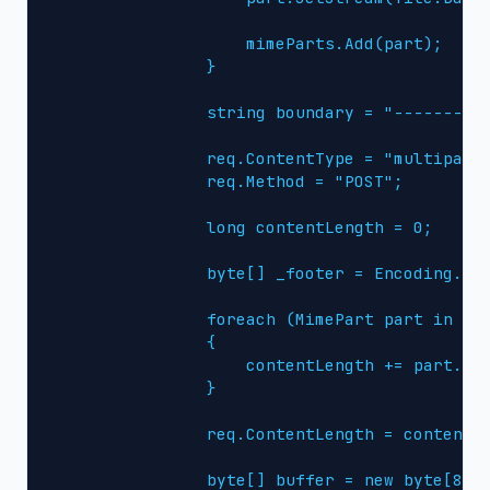
                    mimeParts.Add(part);

                }

                string boundary = "----------
                req.ContentType = "multipart/
                req.Method = "POST";

                long contentLength = 0;

                byte[] _footer = Encoding.UTF
                foreach (MimePart part in mim
                {

                    contentLength += part.Gen
                }

                req.ContentLength = contentLe
                byte[] buffer = new byte[8192