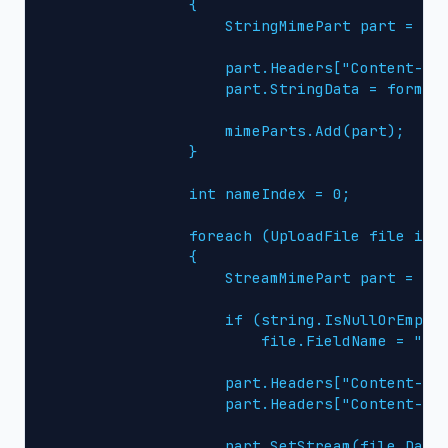
                {

                    StringMimePart part = new
                    part.Headers["Content-Dis
                    part.StringData = form[ke
                    mimeParts.Add(part);

                }

                int nameIndex = 0;

                foreach (UploadFile file in f
                {

                    StreamMimePart part = new
                    if (string.IsNullOrEmpty(
                        file.FieldName = "fil
                    part.Headers["Content-Dis
                    part.Headers["Content-Typ
                    part.SetStream(file.Data)