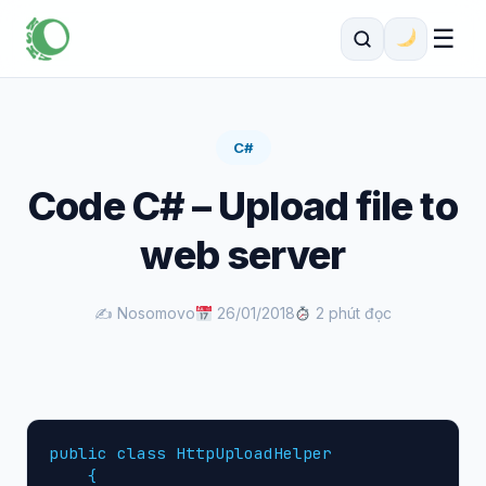
☰
C#
Code C# – Upload file to
web server
✍️ Nosomovo
26/01/2018
2 phút đọc
public class HttpUploadHelper

    {
