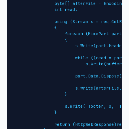
                byte[] afterFile = Encoding.U
                int read;

                using (Stream s = req.GetRequ
                {

                    foreach (MimePart part in
                    {

                        s.Write(part.Header, 
                        while ((read = part.D
                            s.Write(buffer, 0
                        part.Data.Dispose();

                        s.Write(afterFile, 0,
                    }

                    s.Write(_footer, 0, _foot
                }

                return (HttpWebResponse)req.G