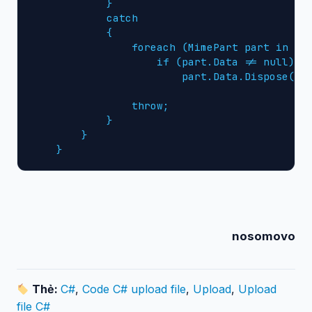
            }

            catch

            {

                foreach (MimePart part in mim
                    if (part.Data != null)

                        part.Data.Dispose();

                throw;

            }

        }

    }
nosomovo
Thẻ:
C#
,
Code C# upload file
,
Upload
,
Upload
file C#