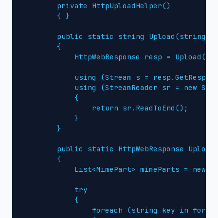
        private HttpUploadHelper()

        { }

        public static string Upload(string ur
        {

            HttpWebResponse resp = Upload((Ht
            using (Stream s = resp.GetRespons
            using (StreamReader sr = new Stre
            {

                return sr.ReadToEnd();

            }

        }

        public static HttpWebResponse Upload(
        {

            List<MimePart> mimeParts = new Li
            try

            {

                foreach (string key in form.A