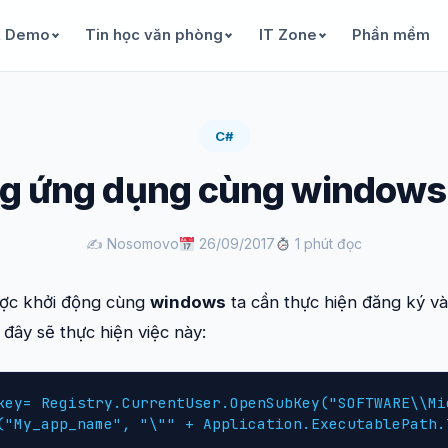
& Demo
Tin học văn phòng
IT Zone
Phần mềm
C#
g ứng dụng cùng windows
✍️ Nosomovo
26/09/2017
1 phút đọc
ợc khởi động cùng
windows
ta cần thực hiện đăng ký v
đây sẽ thực hiện việc này:
key= Registry.CurrentUser.OpenSubKey("SOFTWARE\\Mi
("My_app_name", "\"" + Application.ExecutablePath.