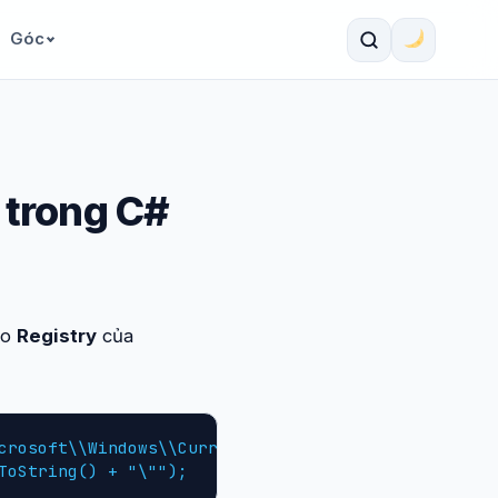
Góc
 trong C#
ào
Registry
của
crosoft\\Windows\\CurrentVersion\\Run", true);

ToString() + "\"");