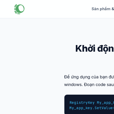
Sản phẩm 
Khởi độn
Để ứng dụng của bạn đư
windows. Đoạn code sau 
RegistryKey My_app_
My_app_key.SetValue