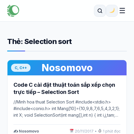
☰
Thẻ:
Selection sort
Nosomovo
C, C++
Code C cài đặt thuật toán sắp xếp chọn
trực tiếp – Selection Sort
//Minh hoa thuat Selection Sort #include<stdio.h>
#include<conio.h> int Mang[10]={10,9,8,7,6,5,4,3,2,1};
int X; void SelectionSort(int mang[],int n) { int i,j,tam;
for(i=0;i<n;i++) { int min=i;…
✍️ Nosomovo
20/11/2017
•
1 phút đọc