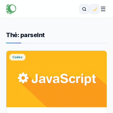
☰
Thẻ:
parseInt
Codes