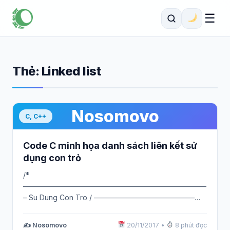
☰
Thẻ:
Linked list
Nosomovo
C, C++
Code C minh họa danh sách liên kết sử
dụng con trỏ
/*
—————————————————————————–
– Su Dung Con Tro / ———————————————–
a) nhap ds so nguyen b) Sap xep giam c) Tong cac
so…
✍️ Nosomovo
20/11/2017
•
8 phút đọc