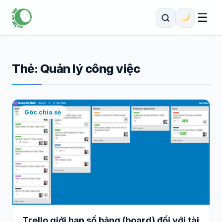
☰
Thẻ:
Quản lý công việc
Góc chia sẻ
Trello giới hạn số bảng (board) đối với tài