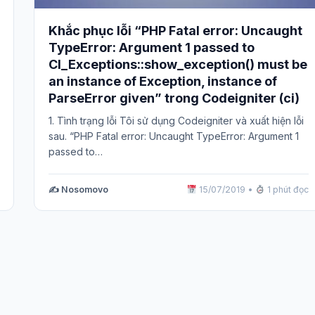
Khắc phục lỗi “PHP Fatal error: Uncaught
TypeError: Argument 1 passed to
CI_Exceptions::show_exception() must be
an instance of Exception, instance of
ParseError given” trong Codeigniter (ci)
1. Tình trạng lỗi Tôi sử dụng Codeigniter và xuất hiện lỗi
sau. “PHP Fatal error: Uncaught TypeError: Argument 1
passed to…
✍️ Nosomovo
15/07/2019
•
1 phút đọc