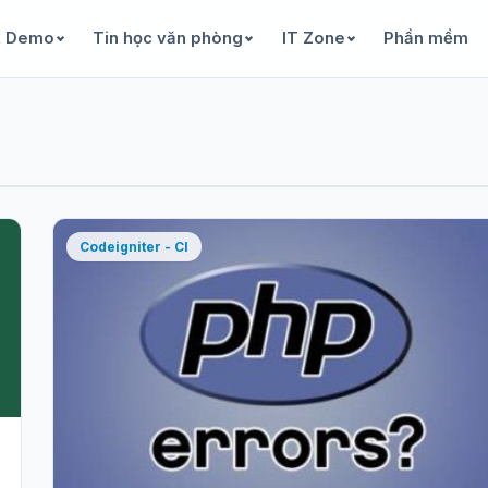
& Demo
Tin học văn phòng
IT Zone
Phần mềm
Codeigniter - CI