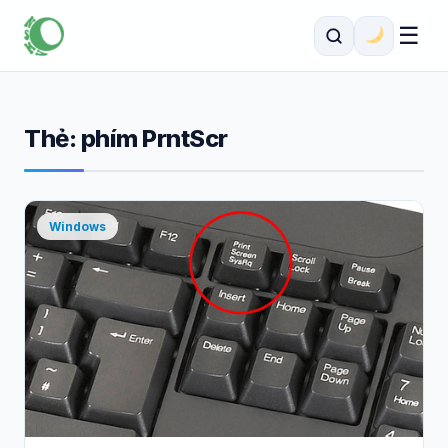
☰
Thẻ:
phím PrntScr
Windows