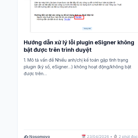
Hướng dẫn xử lý lỗi plugin eSigner không
bật được trên trình duyệt
1. Mô tả vấn đề Nhiều anh/chị kế toán gặp tình trạng
plugin (ký số, eSigner…) không hoạt động/không bật
được trên…
✍️ Nosomovo
23/04/2026
•
2 phút đọc