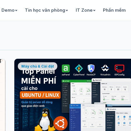
& Demo
Tin học văn phòng
IT Zone
Phần mềm
Máy chủ & Cài đặt