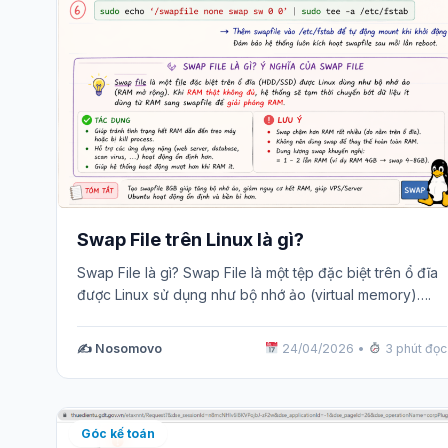
Swap File trên Linux là gì?
Swap File là gì? Swap File là một tệp đặc biệt trên ổ đĩa
được Linux sử dụng như bộ nhớ ảo (virtual memory)….
✍️ Nosomovo
24/04/2026
•
3 phút đọc
Góc kế toán