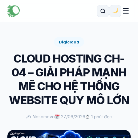
☰
Digicloud
CLOUD HOSTING CH-
04 – GIẢI PHÁP MẠNH
MẼ CHO HỆ THỐNG
WEBSITE QUY MÔ LỚN
✍️ Nosomovo
27/06/2026
1 phút đọc