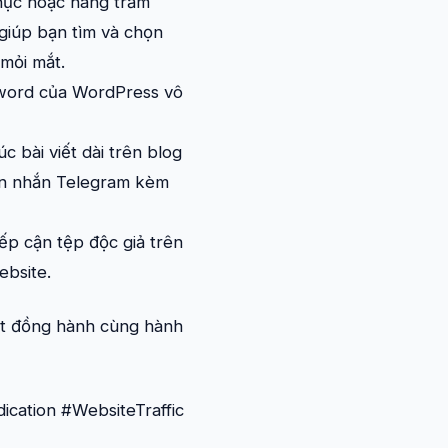
hục hoặc hàng trăm
 giúp bạn tìm và chọn
mỏi mắt.
ssword của WordPress vô
 bài viết dài trên blog
tin nhắn Telegram kèm
iếp cận tệp độc giả trên
ebsite.
st đồng hành cùng hành
cation #WebsiteTraffic