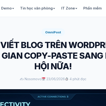
& Demo
Tin học văn phòng
IT Zone
Phần mềm
OmniPost
VIẾT BLOG TRÊN WORDP
I GIAN COPY-PASTE SANG
HỘI NỮA!
✍️ Nosomovo
23/06/2026
4 phút đọc