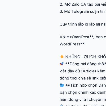
2. Mở Zalo OA tạo bài vi
3. Mở Telegram soạn tin
Quy trình lặp đi lặp lại
Với **OmniPost**, bạn c
WordPress**:
NHỮNG LỢI ÍCH KHÔ
**Đăng bài đồng thời**
viết đầy đủ (Article) kè
đồng thời chia sẻ link gi
**Tích hợp chọn Danh
bạn chọn chính xác danh m
hiện đúng vị trí chuyên 