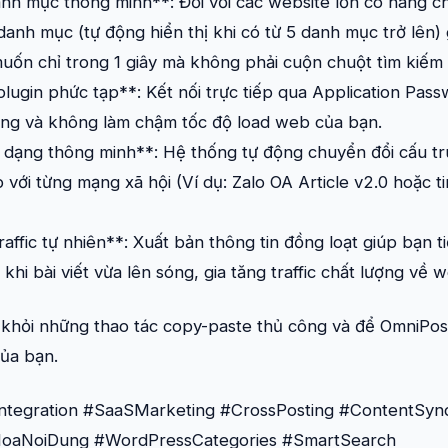
nh mục thông minh**: Đối với các website lớn có hàng c
anh mục (tự động hiển thị khi có từ 5 danh mục trở lên)
n chỉ trong 1 giây mà không phải cuộn chuột tìm kiếm 
lugin phức tạp**: Kết nối trực tiếp qua Application Pa
ng và không làm chậm tốc độ load web của bạn.
dạng thông minh**: Hệ thống tự động chuyển đổi cấu trúc
với từng mạng xã hội (Ví dụ: Zalo OA Article v2.0 hoặc 
ffic tự nhiên**: Xuất bản thông tin đồng loạt giúp bạn t
khi bài viết vừa lên sóng, gia tăng traffic chất lượng về w
 khỏi những thao tác copy-paste thủ công và để OmniPo
của bạn.
tegration #SaaSMarketing #CrossPosting #ContentSyndi
oaNoiDung #WordPressCategories #SmartSearch