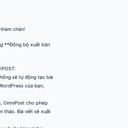
 nhàm chán!
ng **Đồng bộ xuất bản
IPOST:
thống sẽ tự động tạo bài
e WordPress của bạn,
ô, OmniPost cho phép
 thảo. Bài viết sẽ xuất