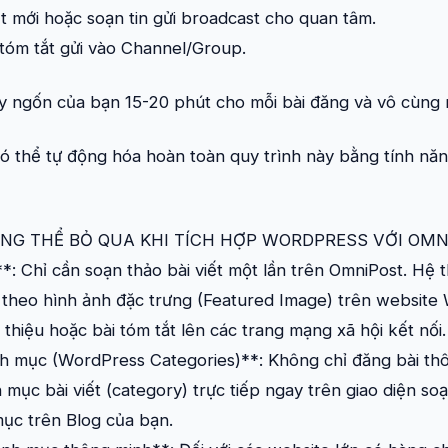
ết mới hoặc soạn tin gửi broadcast cho quan tâm.
 tóm tắt gửi vào Channel/Group.
 này ngốn của bạn 15-20 phút cho mỗi bài đăng và vô cùng
ó thể tự động hóa hoàn toàn quy trình này bằng tính nă
NG THỂ BỎ QUA KHI TÍCH HỢP WORDPRESS VỚI OMN
: Chỉ cần soạn thảo bài viết một lần trên OmniPost. Hệ 
m theo hình ảnh đặc trưng (Featured Image) trên websit
ới thiệu hoặc bài tóm tắt lên các trang mạng xã hội kết nối.
 mục (WordPress Categories)**: Không chỉ đăng bài th
ục bài viết (category) trực tiếp ngay trên giao diện soạn
mục trên Blog của bạn.