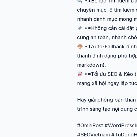
**Bộ lọc Tìm kiếm Da
chuyên mục, ô tìm kiếm d
nhanh danh mục mong muố
**Không cần cài đặt p
cùng an toàn, nhanh chó
**Auto-Fallback định 
thành định dạng phù hợp 
markdown).
**Tối ưu SEO & Kéo tra
mạng xã hội ngay lập tức 
Hãy giải phóng bản thân
trình sáng tạo nội dung 
#OmniPost #WordPressIn
#SEOVietnam #TuDongH