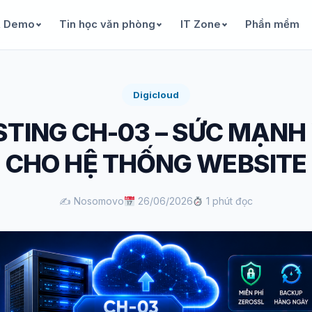
& Demo
Tin học văn phòng
IT Zone
Phần mềm
Digicloud
TING CH-03 – SỨC MẠNH
CHO HỆ THỐNG WEBSITE
✍️ Nosomovo
26/06/2026
1 phút đọc