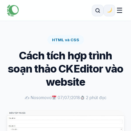
☰
HTML và CSS
Cách tích hợp trình
soạn thảo CKEditor vào
website
✍️ Nosomovo
07/07/2018
2 phút đọc